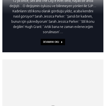
12 yıl önce, Sex and The City’e evet dedi, hayatı bir anda
değişti…O değişimin öyküsü ve bilinmeyen yönleri ile SJP…
Kadınların stil ikonu olarak gördüğü yıldız, acaba kendini
nasıl görüyor? Sarah Jessica Parker: ‘ Şanslı bir kadınım,
bunun için şükrediyorum’ Sarah Jessica Parker: ‘ Stil ikonu
değilim’ Hugh Grant: ‘ Artık bana ne zaman evleneceğim
sorulmasın’…
DEVAMINI OKU