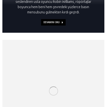
seslendiren usta oyuncu Robin Williams, röpörtajlar
boyunca hem beni hem çevredeki yüzlerce basın
mensubunu gülmekten kırdı geçirdi.
DEVAMINI OKU