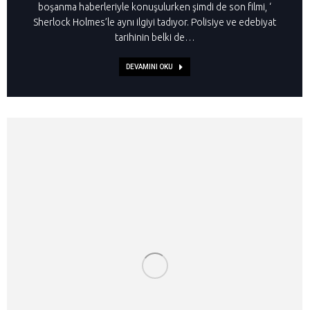
boşanma haberleriyle konuşulurken şimdi de son filmi, ‘
Sherlock Holmes’le aynı ilgiyi tadıyor. Polisiye ve edebiyat
tarihinin belki de…
DEVAMINI OKU