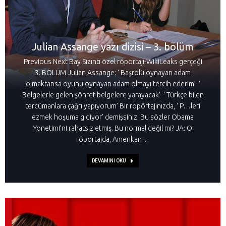
Julian Assange yazı dizisi – 3. bölüm
Previous Next Bay Sızıntı özel röpörtajı-WikiLeaks gerçeği
3. BÖLÜM Julian Assange: ‘ Başrolü oynayan adam
olmaktansa oyunu oynayan adam olmayı tercih ederim’ ‘
Belgelerle gelen şöhret belgelere yarayacak’ ‘ Türkçe bilen
tercümanlara çağrı yapıyorum’ Bir röpörtajınızda, ‘ P…leri
ezmek hoşuma gidiyor’ demişsiniz. Bu sözler Obama
Yönetimi’ni rahatsız etmiş. Bu normal değil mi? JA: O
röpörtajda, Amerikan…
DEVAMINI OKU