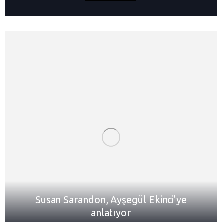
Susan Sarandon, Ayşegül Ekinci’ye
anlatıyor