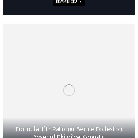
DEVAMINI OKU
Formula 1’In Patronu Bernie Eccleston
Ayşegül Ekinci’ye Konuştu