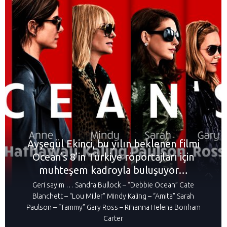
Ayşegül Ekinci, bu yılın beklenen filmi
Ocean’s 8’in Türkiye röpörtajları için
muhteşem kadroyla buluşuyor…
Geri sayım … Sandra Bullock – “Debbie Ocean” Cate
Blanchett – “Lou Miller” Mindy Kaling – “Amita” Sarah
Paulson – “Tammy” Gary Ross – Rihanna Helena Bonham
Carter