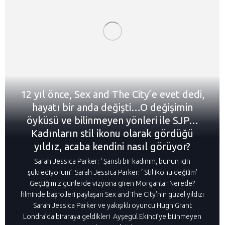
12 yıl önce, Sex and The City’e evet dedi,
hayatı bir anda değişti…O değişimin
öyküsü ve bilinmeyen yönleri ile SJP…
Kadınların stil ikonu olarak gördüğü
yıldız, acaba kendini nasıl görüyor?
Sarah Jessica Parker: ‘ Şanslı bir kadınım, bunun için
şükrediyorum’ Sarah Jessica Parker: ‘ Stil ikonu değilim’
Geçtiğimiz günlerde vizyona giren Morganlar Nerede?
filminde başrolleri paylaşan Sex and The City’nin güzel yıldızı
Sarah Jessica Parker ve yakışıklı oyuncu Hugh Grant
Londra’da biraraya geldikleri Ayşegül Ekinci’ye bilinmeyen