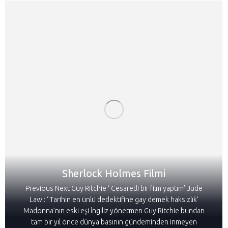
Sherlock Holmes Filmi
Previous Next Guy Ritchie ‘ Cesaretli bir film yaptım’ Jude
Law : ‘ Tarihin en ünlü dedektifine gay demek haksızlık’
Madonna’nın eski eşi İngiliz yönetmen Guy Ritchie bundan
tam bir yıl önce dünya basının gündeminden inmeyen