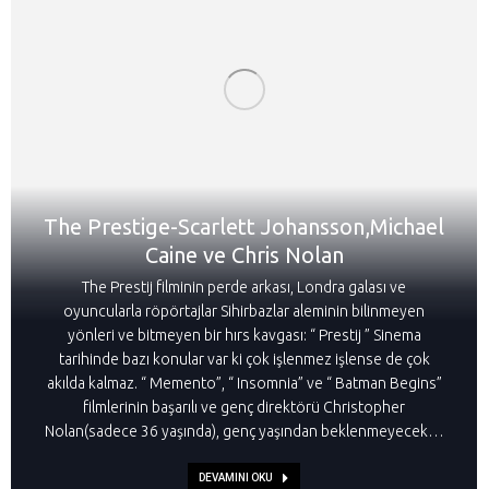
The Prestige-Scarlett Johansson,Michael
Caine ve Chris Nolan
The Prestij filminin perde arkası, Londra galası ve
oyuncularla röpörtajlar Sihirbazlar aleminin bilinmeyen
yönleri ve bitmeyen bir hırs kavgası: “ Prestij ” Sinema
tarihinde bazı konular var ki çok işlenmez işlense de çok
akılda kalmaz. “ Memento”, “ Insomnia” ve “ Batman Begins”
filmlerinin başarılı ve genç direktörü Christopher
Nolan(sadece 36 yaşında), genç yaşından beklenmeyecek…
DEVAMINI OKU