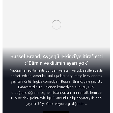
Russel Brand, Ayşegül Ekinci’ye itiraf etti
: ‘Elimin ve dilimin ayarı yok’
Yaptığı her açıklamayla gündem yaratan, ya çok sevilen ya da
nefret edilen, Amerikalı ünlü şarkıcı Katy Perry ile evlenerek
şaşırtan, ünlü İngiliz komedyen Russell Brand, yine şaşırttı.
Patavatsızlığı ile ünlenen komedyen-sunucu, Türk
olduğumu öğrenince, hem İstanbul anılarını anlattı hem de
Türkiye’deki politikayla ilgili ‘ Sansürlü’ bilgi dağarcığı ile beni
şaşırttı. 30 yıl önce vizyona girdiğinde…