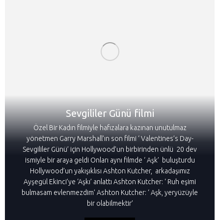
Sevgililer Günü filmi
Özel Bir Kadın filmiyle hafızalara kazınan unutulmaz
yönetmen Garry Marshall’ın son filmi ‘ Valentines’s Day-
Sevgililer Günü’ için Hollywood’un birbirinden ünlü 20 dev
ismiyle bir araya geldi Onları aynı filmde ‘ Aşk’ buluşturdu
Hollywood’un yakışıklısı Ashton Kutcher, arkadaşımız
Ayşegül Ekinci’ye ‘Aşkı’ anlattı Ashton Kutcher: ‘ Ruh eşimi
bulmasam evlenmezdim’ Ashton Kutcher: ‘ Aşk, yeryüzüyle
bir olabilmektir’