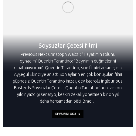
Soysuzlar Çetesi filmi
Previous Next Christoph Waltz : ‘ Hayatımın rolünü
oynadım’ Quentin Tarantino: ‘ Beynimin düğmelerini
kapatamıyorum’ Quentin Tarantino, son filmini arkadaşımız
Ayşegül Ekinci’ye anlattı Son ayların en çok konuşulan filmi
şüphesiz Quentin Tarantino imzalı, dev kadrolu Inglourious
Basterds-Soysuzlar Çetesi. Quentin Tarantino’nun tam on
yıldır yazdığı senaryo, keskin zekalı yönetmen bir on yıl
daha harcamadan bitti. Brad…
DEVAMINI OKU