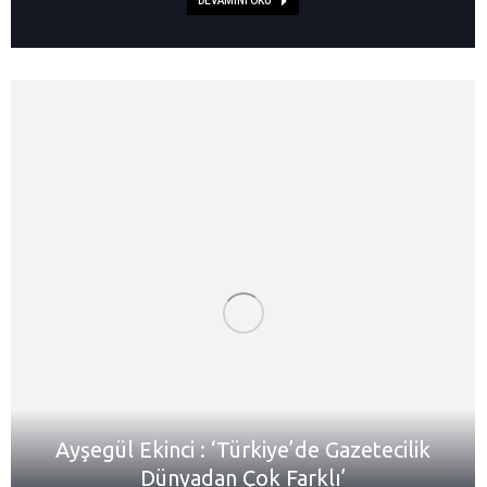
DEVAMINI OKU
Ayşegül Ekinci : ‘Türkiye’de Gazetecilik
Dünyadan Çok Farklı’