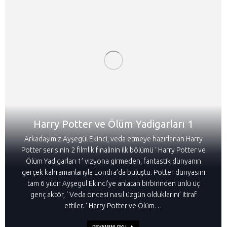
Harry Potter ve Ölüm Yadigarları 1
Arkadaşımız Ayşegül Ekinci, veda etmeye hazırlanan Harry
Potter serisinin 2 filmlik finalinin ilk bölümü ‘ Harry Potter ve
Ölüm Yadigarları 1’ vizyona girmeden, fantastik dünyanın
gerçek kahramanlarıyla Londra’da buluştu. Potter dünyasını
tam 6 yıldır Ayşegül Ekinci’ye anlatan birbirinden ünlü üç
genç aktör, ‘ Veda öncesi nasıl üzgün olduklarını’ itiraf
ettiler. ‘ Harry Potter ve Ölüm…