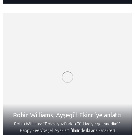
Robin Williams, Ayşegül Ekinci’ye anlattı
Robin Williams: ‘ Tedavi yüzünden Türkiye’ye gelemedim’ “
Happy Feet/Neşeli Ayaklar” filminde iki ana karakteri