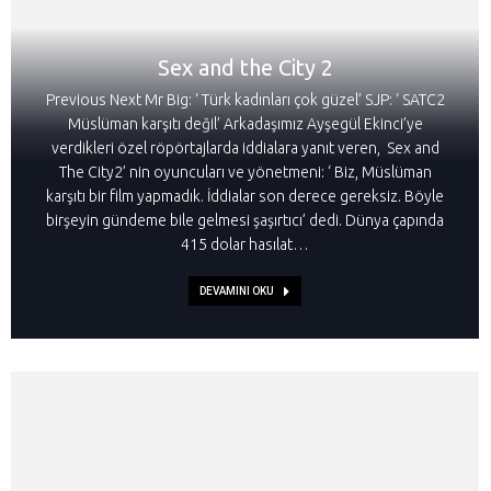
Sex and the City 2
Previous Next Mr Big: ‘ Türk kadınları çok güzel’ SJP: ‘ SATC2
Müslüman karşıtı değil’ Arkadaşımız Ayşegül Ekinci’ye
verdikleri özel röpörtajlarda iddialara yanıt veren, Sex and
The City2’ nin oyuncuları ve yönetmeni: ‘ Biz, Müslüman
karşıtı bir film yapmadık. İddialar son derece gereksiz. Böyle
birşeyin gündeme bile gelmesi şaşırtıcı’ dedi. Dünya çapında
415 dolar hasılat…
DEVAMINI OKU