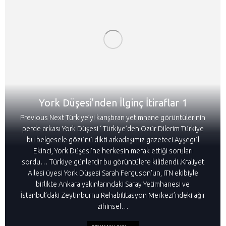
York Düşesi’nden İlginç İtiraflar 1
Previous Next Türkiye’yi karıştıran yetimhane görüntülerinin
perde arkası York Düşesi ‘ Türkiye’den Özür Dilerim Türkiye
bu belgesele gözünü dikti arkadaşımız gazeteci Ayşegül
Ekinci, York Düşesi’ne herkesin merak ettiği soruları
sordu… Türkiye günlerdir bu görüntülere kilitlendi..Kraliyet
Ailesi üyesi York Düşesi Sarah Ferguson’un, ITN ekibiyle
birlikte Ankara yakınlarındaki Saray Yetimhanesi ve
İstanbul’daki Zeytinburnu Rehabilitasyon Merkezi’ndeki ağır
zihinsel…